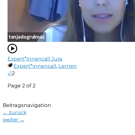
Expert*innencall Jura
Expert*innencall
,
Lernen
«
1
2
Page 2 of 2
Beitragsnavigation
←
zurück
weiter
→