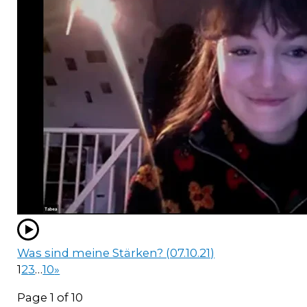
Was sind meine Stärken? (07.10.21)
1
2
3
…
10
»
Page 1 of 10